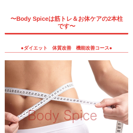
〜Body Spiceは筋トレ＆お体ケアの2本柱
です〜
●ダイエット 体質改善 機能改善コース●